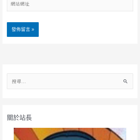
地
站
址
網
*
址
Alternative:
搜
尋
關
鍵
關於站長
字
: