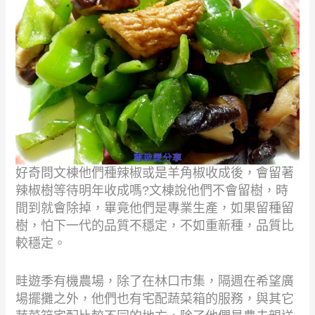
好奇問文棟他們種辣椒或是羊角椒收成後，會留著
辣椒樹等待明年收成嗎
?
文棟說他們不會留樹，時
間到就會除掉，畢竟他們是專業生產，如果留種留
樹，怕下一代的品質不穩定，不如重新種，品質比
較穩定。
畦遊季有機農場，除了在林口市集，隔週在希望廣
場擺攤之外，他們也有宅配蔬菜箱的服務，與其它