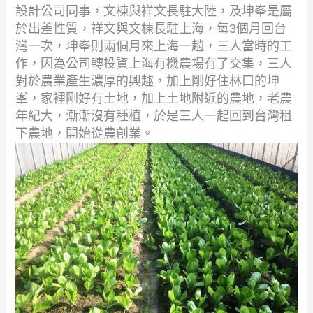
設計公司同事，文棟與祥文長駐大陸，及坤峯是屬
於出差性質，祥文與文棟長駐上海，每
3
個月回台
灣一次，坤峯則兩個月來上海一趟，三人當時的工
作，因為公司轉投資上海有機農場有了交集，三人
對於農業產生濃厚的興趣，加上剛好住林口的坤
峯，家裡剛好有土地，加上土地附近的農地，老農
年紀大，漸漸沒有種植，於是三人一起回到台灣租
下農地，開始從農創業。