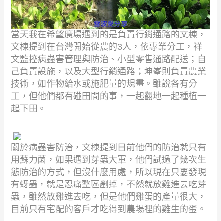
當天我在希望廣場遇到的是負責行銷通路的文棟，
文棟提到在台灣開始從農的
3
人，依專業分工，祥
文監控病蟲害管理與防治、小型零售通路配送；自
己負責設施，以及大型行銷通路；坤峯則負責農業
技術，如作物給水或施肥量的規畫。雖說各有分
工，但他們都有碰田間的事，一起翻地一起種植一
起下田。
關於病蟲害防治，文棟提到目前他們的防治就只有
用蘇力菌，如果遇到芽蟲大軍，他們試過了幾次生
態防治的方式，但沒什麼用處，所以現在只要發現
有蚜蟲，就是忍痛整區剷掉，不然就放雞進去吃芽
蟲，雖然放雞進去吃，但是他們雞蛋的產量很大，
目前只有宅配的客戶才吃得到農場裡的雞生的蛋。