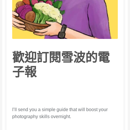
歡迎訂閱雪波的電
子報
I’ll send you a simple guide that will boost your
photography skills overnight.