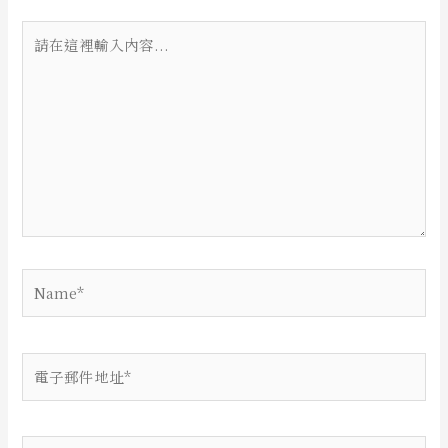
請
在
這
裡
輸
入
內
容...
Name*
電
子
郵
件
網