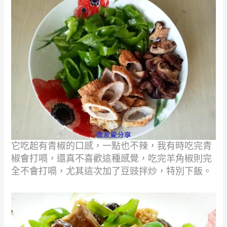
它吃起有青椒的口感，一點也不辣，我有時吃完青
椒會打嗝，還真不喜歡這種感覺，吃完羊角椒則完
全不會打嗝，尤其這次加了豆豉拌炒，特別下飯。