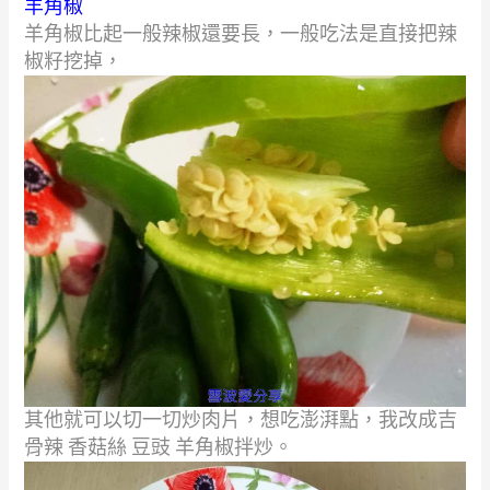
羊角椒
羊角椒比起一般辣椒還要長，一般吃法是直接把辣
椒籽挖掉，
其他就可以切一切炒肉片，想吃澎湃點，我改成吉
骨辣
香菇絲
豆豉
羊角椒拌炒。