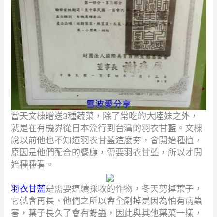
當天文棟贈送
3
種蔬菜，除了常吃的大陸妹之外，
就是在有機界從日本流行到台灣的羽衣甘藍。文棟
說以前他也不知道羽衣甘藍這麼夯，會開始種植，
原因是他們配合的餐廳，需要羽衣甘藍，所以才開
始種種看。
羽衣甘藍
是需要連續採收的作物，冬天剪掉葉子，
它就會再長，他們之所以會全剷掉是因為怕有病蟲
害，葉子長久了會有蚜蟲，因此與其他葉菜一樣，