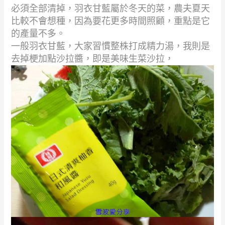
必須全部清掉，羽衣甘藍屬於冬天的菜，農夫夏天
比較不會想種，因為要花更多時間照顧，重點是它
的產量不多。
一般羽衣甘藍，大家習慣整株打成精力湯，我則是
去掉梗加點沙拉醬，即是美味生菜沙拉，