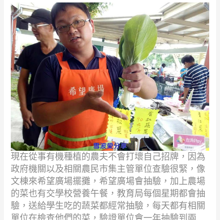
現在從事有機種植的農夫不會打壞自己招牌，因為
政府機關以及相關農民市集主管單位查驗很緊，像
文棟來希望廣場擺攤，希望廣場會抽驗，加上農場
的菜也有交學校營養午餐，教育局每個星期都會抽
驗，送給學生吃的蔬菜都經常抽驗，每天都有相關
單位在檢查他們的菜，驗證單位會一年抽驗到兩