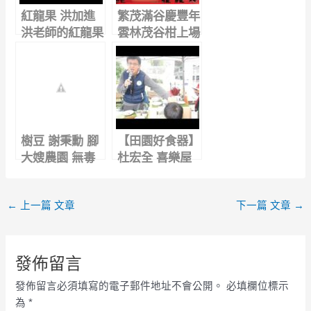
紅龍果 洪加進
繁茂滿谷慶豐年
洪老師的紅龍果
雲林茂谷柑上場
園 不噴農藥 除
草劑 紅龍果乾
樹豆 謝秉勳 腳
【田園好食器】
大嫂農園 無毒
杜宏全 喜樂屋
的金鑽鳳梨 四
有機農場 陽明
季檸檬 無籽檸
山農場 台北好
←
上一篇 文章
下一篇 文章
→
檬
農 自己的餐具
自己做
發佈留言
發佈留言必須填寫的電子郵件地址不會公開。
必填欄位標示
為
*