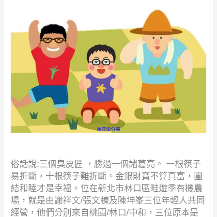
俗話說
:
三個臭皮匠 ，勝過一個諸葛亮。 一根筷子
易折斷，十根筷子難折斷。金銀財寶不算真富，團
結和睦才是幸福。位在新北市林口區畦遊季有機農
場，就是由謝祥文
/
張文棟及陳坤峯三位年輕人共同
經營，他們分別來自桃園
/
林口
/
中和，三位原本是