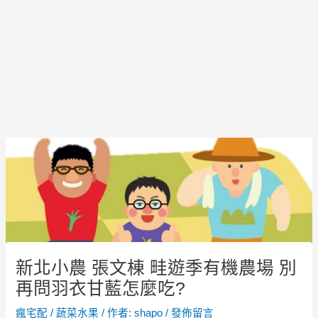
Post
navigation
新北小農 張文棟 畦遊季有機農場 別
再問羽衣甘藍怎麼吃?
瘋宅配
/
蔬菜水果
/ 作者:
shapo
/
發佈留言