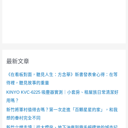
最新文章
《在看板對面，聽見人生：方念華》新書發表會心得：在等
待裡，聽見故事的重量
KINYO KVC-6225 吸塵器實測｜小套房、租屋族日常清潔好
用嗎？
新竹將軍村值得去嗎？第一次走進「百顆星星的家」，和我
想的眷村完全不同
新竹六燃走讀｜從大煙囪、地下油庫到霜毛蝠棲地的城市記