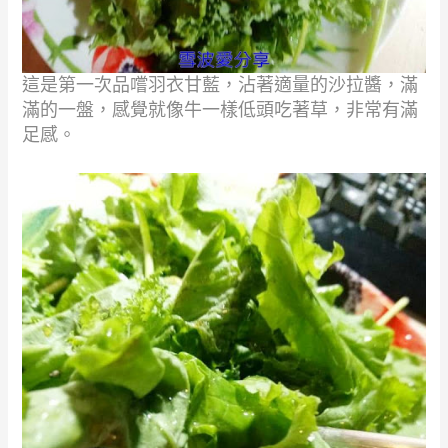
這是第一次品嚐羽衣甘藍，沾著適量的沙拉醬，滿
滿的一盤，感覺就像牛一樣低頭吃著草，非常有滿
足感。