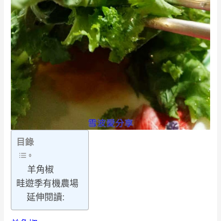
目錄
羊角椒
畦遊季有機農場
延伸閱讀: