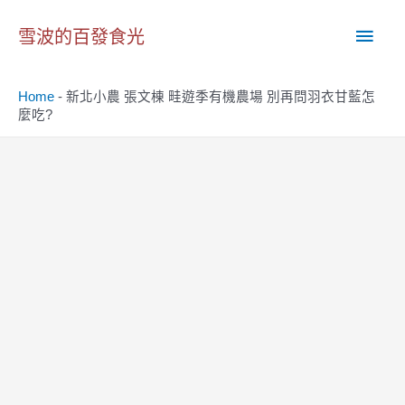
跳
主
至
雪波的百發食光
主
要
要
Home
-
新北小農 張文棟 畦遊季有機農場 別再問羽衣甘藍怎
內
選
麼吃?
容
單