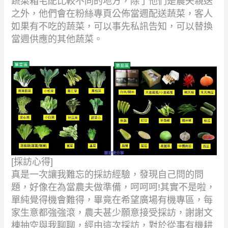
蔬菜箱宅配比較不同的地方，除了他們是農夫親送
之外，他們會在粉絲專頁公佈當週配送蔬菜，客人
如果有不吃的蔬菜，可以事先私訊告知，可以替換
當週供應的其他蔬菜。
[
採訪心得
]
真是一次讓我難忘的採訪經驗，發現自己問的問
題，好像在為當農夫做準備，呵呵呵
!
其實不是啦，
單純覺得機會難得，畢竟在希望廣場有機專區，每
家生意都強強滾，農夫甚少願意接受採訪，謝謝文
棟抽空與我聊聊，經由這次採訪，對於從事有機耕