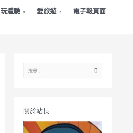
玩體驗
愛旅遊
電子報頁面
搜
尋
關
鍵
關於站長
字
: