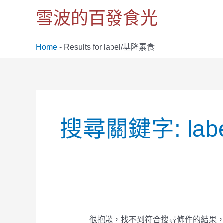
跳
雪波的百發食光
至
主
要
Home
-
Results for label/基隆素食
內
容
搜
尋
搜尋關鍵字:
la
關
鍵
字:
很抱歉，找不到符合搜尋條件的結果