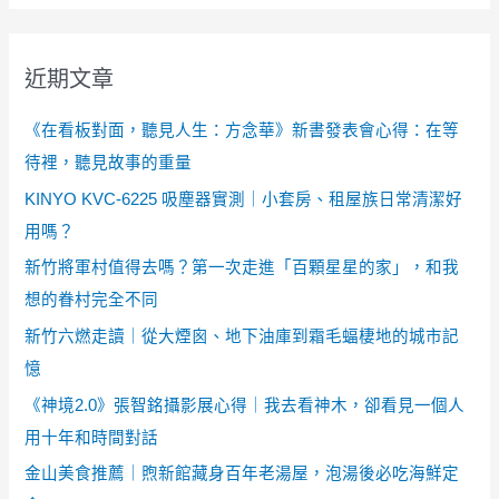
近期文章
《在看板對面，聽見人生：方念華》新書發表會心得：在等
待裡，聽見故事的重量
KINYO KVC-6225 吸塵器實測｜小套房、租屋族日常清潔好
用嗎？
新竹將軍村值得去嗎？第一次走進「百顆星星的家」，和我
想的眷村完全不同
新竹六燃走讀｜從大煙囪、地下油庫到霜毛蝠棲地的城市記
憶
《神境2.0》張智銘攝影展心得｜我去看神木，卻看見一個人
用十年和時間對話
金山美食推薦｜煦新館藏身百年老湯屋，泡湯後必吃海鮮定