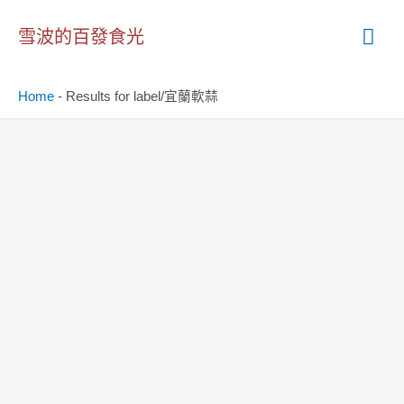
跳
主
至
雪波的百發食光
主
要
要
Home
-
Results for label/宜蘭軟蒜
內
選
容
單