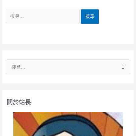
搜
尋
關
鍵
關於站長
字
: