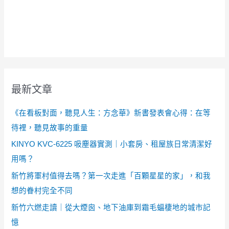
最新文章
《在看板對面，聽見人生：方念華》新書發表會心得：在等
待裡，聽見故事的重量
KINYO KVC-6225 吸塵器實測｜小套房、租屋族日常清潔好
用嗎？
新竹將軍村值得去嗎？第一次走進「百顆星星的家」，和我
想的眷村完全不同
新竹六燃走讀｜從大煙囪、地下油庫到霜毛蝠棲地的城市記
憶