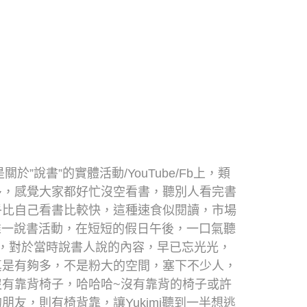
於”說書”的實體活動/YouTube/Fb上，類
多，感覺大家都好忙沒空看書，聽別人看完書
乎比自己看書比較快，這種速食似閱讀，市場
加唯一說書活動，在短短的假日午後，一口氣聽
，對於當時說書人說的內容，早已忘光光，
真是有夠多，不是粉大的空間，塞下不少人，
有靠背椅子，哈哈哈~沒有靠背的椅子或許
友，則有椅背靠，讓Yukimi聽到一半想逃