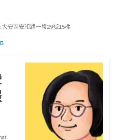
市大安區安和路一段29號15樓
qB
雪
報
hat