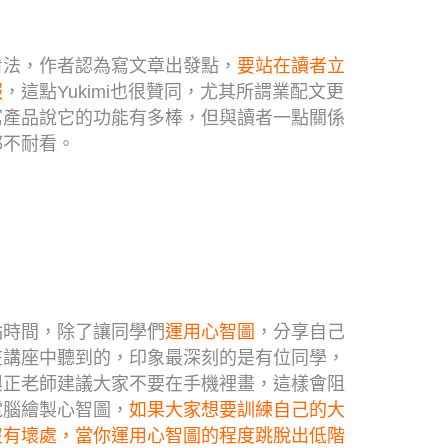
看法，作者認為寫文章出發點，
要站在讀者立
報
，這點Yukimi也很贊同，尤其所謂業配文更
寫產品說它的功能有多棒，但與讀者一點關係
都不耐看。
點時間，除了讓同學們
運用心智圖
，分享自己
在講座中聽到的，印象最深刻的是有位同學，
興正老師建議大家不要在手機裡畫，這樣會阻
電腦繪製心智圖，
如果大家想要訓練自己的大
沒有壞處，當你運用心智圖的程度跳脫出低階