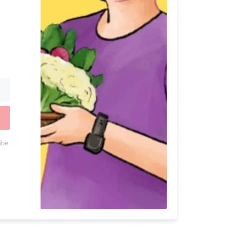
ibe
lt with Kit