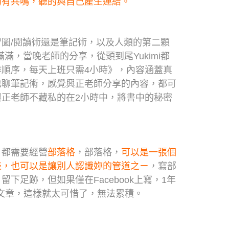
的有共鳴，聽的與自己產生連結。
圖/閱讀術還是筆記術，以及人類的第二顆
獲滿滿，當晚老師的分享，從頭到尾Yukimi都
順序，每天上班只需4小時》，內容涵蓋真
也聊筆記術，感覺興正老師分享的內容，都可
正老師不藏私的在2小時中，將書中的秘密
。
，都需要經營
部落格
，部落格，
可以是一張個
表，也可以是讓別人認識妳的管道之ㄧ
，寫部
，留下足跡，但如果僅在Facebook上寫，1年
寫文章，這樣就太可惜了，無法累積。