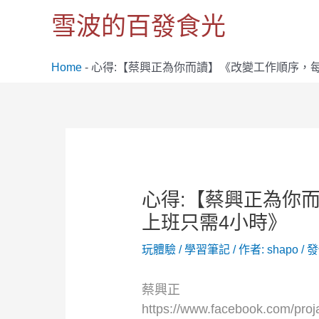
跳
雪波的百發食光
至
主
要
Home
-
心得:【蔡興正為你而讀】《改變工作順序，
內
容
Post
navigation
心得:【蔡興正為你
上班只需4小時》
玩體驗
/
學習筆記
/ 作者:
shapo
/
發
蔡興正
https://www.facebook.com/proj