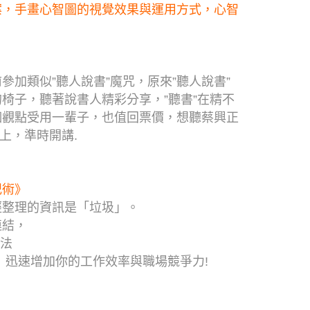
案，手畫心智圖的視覺效果與運用方式，心智
參加類似”聽人說書”魔咒，原來”聽人說書”
椅子，聽著說書人精彩分享，”聽書”在精不
個觀點受用一輩子，也值回票價，想聽蔡興正
晚上，準時開講.
記術》
經整理的資訊是「垃圾」。
連結，
方法
 迅速增加你的工作效率與職場競爭力!