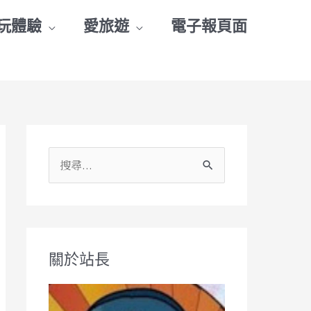
玩體驗
愛旅遊
電子報頁面
搜
尋
關
鍵
關於站長
字
: