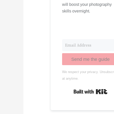
will boost your photography
skills overnight.
Send me the guide
We respect your privacy. Unsubscr
at anytime.
Bui