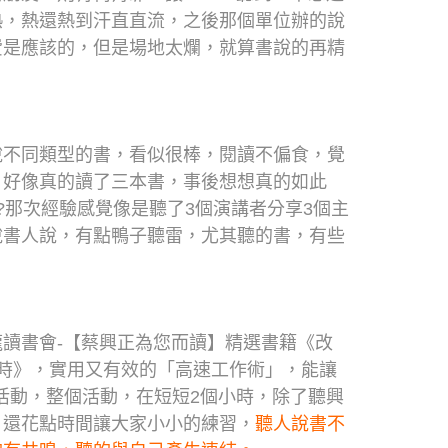
熱，熱還熱到汗直直流，之後那個單位辦的說
費是應該的，但是場地太爛，就算書說的再精
。
說不同類型的書，看似很棒，閱讀不偏食，覺
，好像真的讀了三本書，事後想想真的如此
?那次經驗感覺像是聽了3個演講者分享3個主
說書人說，有點鴨子聽雷，尤其聽的書，有些
讀書會-【蔡興正為您而讀】精選書籍《改
時》，實用又有效的「高速工作術」，能讓
書活動，整個活動，在短短2個小時，除了聽興
，還花點時間讓大家小小的練習，
聽人說書不