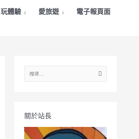
玩體驗
愛旅遊
電子報頁面
搜
尋
關
鍵
關於站長
字
: