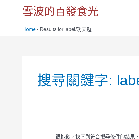
跳
雪波的百發食光
至
主
要
Home
-
Results for label/功夫麵
內
容
搜
尋
搜尋關鍵字:
la
關
鍵
字:
很抱歉，找不到符合搜尋條件的結果