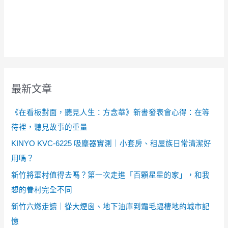
最新文章
《在看板對面，聽見人生：方念華》新書發表會心得：在等
待裡，聽見故事的重量
KINYO KVC-6225 吸塵器實測｜小套房、租屋族日常清潔好
用嗎？
新竹將軍村值得去嗎？第一次走進「百顆星星的家」，和我
想的眷村完全不同
新竹六燃走讀｜從大煙囪、地下油庫到霜毛蝠棲地的城市記
憶