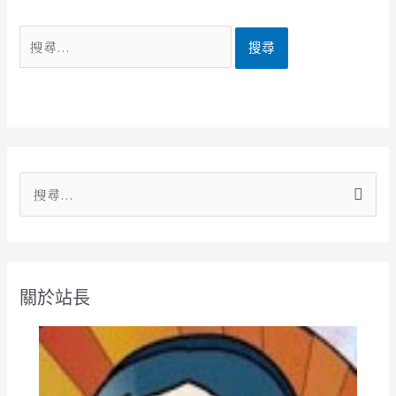
搜
尋
關
鍵
關於站長
字
: