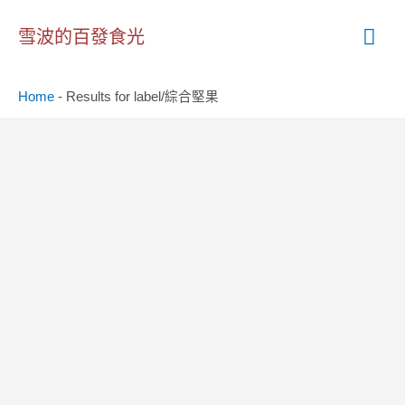
跳
主
至
雪波的百發食光
主
要
要
Home
-
Results for label/綜合堅果
內
選
容
單