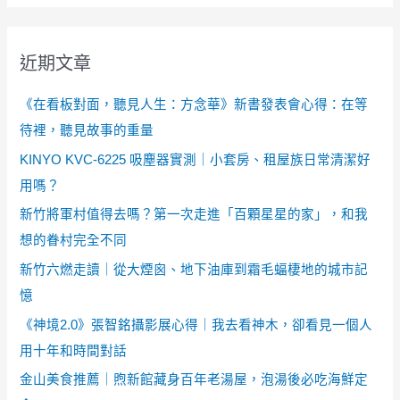
近期文章
《在看板對面，聽見人生：方念華》新書發表會心得：在等
待裡，聽見故事的重量
KINYO KVC-6225 吸塵器實測｜小套房、租屋族日常清潔好
用嗎？
新竹將軍村值得去嗎？第一次走進「百顆星星的家」，和我
想的眷村完全不同
新竹六燃走讀｜從大煙囪、地下油庫到霜毛蝠棲地的城市記
憶
《神境2.0》張智銘攝影展心得｜我去看神木，卻看見一個人
用十年和時間對話
金山美食推薦｜煦新館藏身百年老湯屋，泡湯後必吃海鮮定