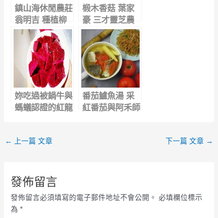
鎮山海休閒農莊
椴木香菇 葉家
翁明吉 種植柳
豪 三才靈芝農
松菇,最困難的
場 原木栽培 吃
事,就是彎下去.
出好滋味
妳吃過被鍋牛與
番茄鱸魚湯 采
螞蟻認證的紅龍
紅番茄與阿禾師
果嗎？
魚蝦貝鱸魚極品
結合 鮮甜溫暖
←
上一篇 文章
下一篇 文章
→
一滴不剩
發佈留言
發佈留言必須填寫的電子郵件地址不會公開。
必填欄位標示
為
*