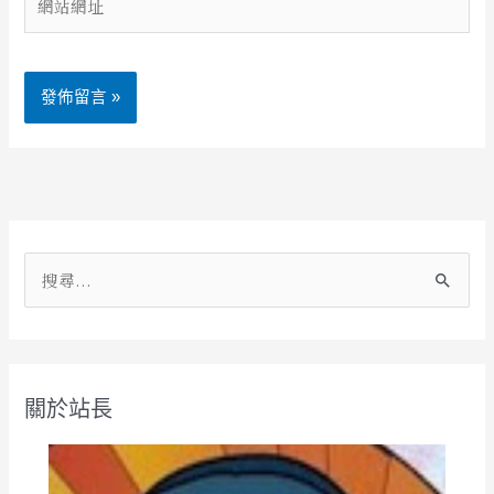
地
站
址
網
*
址
Alternative:
搜
尋
關
鍵
關於站長
字
: