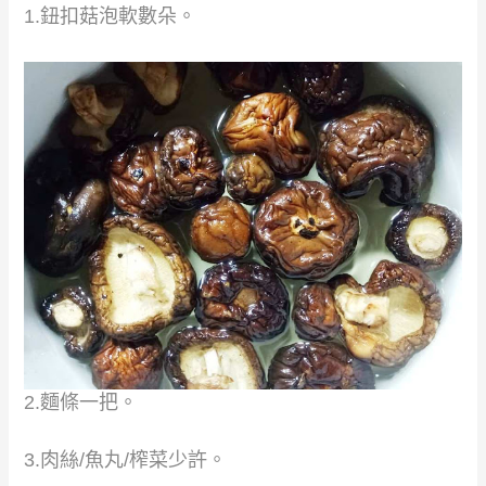
1.
鈕扣菇泡軟數朵。
2.
麵條一把
。
3.
肉絲
/
魚丸
/
榨菜
少許。