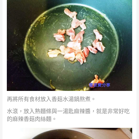
再將所有食材放入香菇水湯鍋熬煮。
水滾，放入熟麵條與
一湯匙麻辣醬，就是非常好吃
的麻辣香菇肉絲麵。