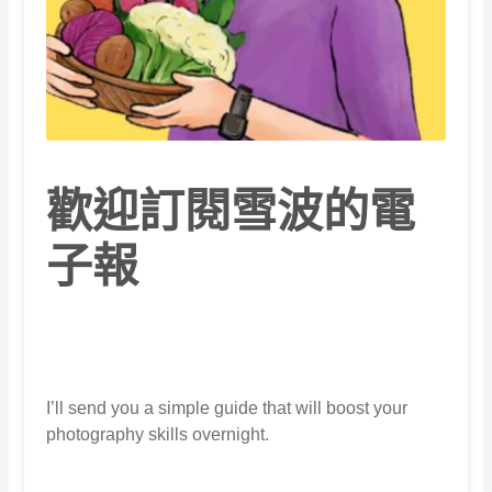
歡迎訂閱雪波的電
子報
I’ll send you a simple guide that will boost your
photography skills overnight.