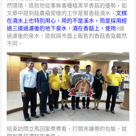
然環境，造就他從事無毒種植黑早香菇的優勢，如
文章中提到菇農最常做的工作是幫香菇澆水，
文棋
在澆水上也特別用心，用的不是溪水，而是採用經
過三道過濾後的地下泉水，澆在香菇上，使用
3
道
過濾後的泉水，造就與市面上販售的香菇香氣截然
不同。
結束訪問立馬回家煮煮看，打開夾鍊帶的包裝，就