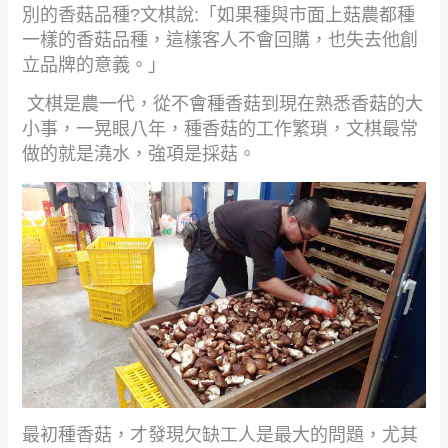
別的香菇品種
?
文棋說
:
「如果種與市面上菇農都種
一樣的香菇品種，這樣客人不會回購，也失去他創
立品牌的意義。」
文棋是農一代，從不會種香菇到現在熟悉香菇的大
小事，一晃眼八年，種香菇的工作繁瑣，文棋最常
做的就是澆水，強項是採菇。
最初種香菇，才發現欠缺工人是最大的問題，尤其