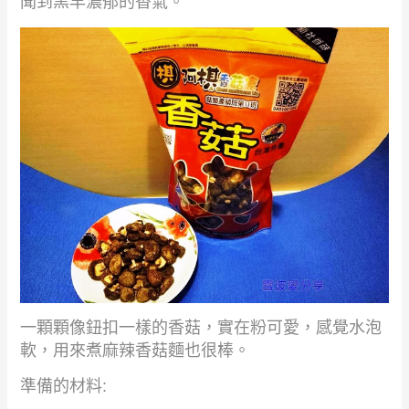
聞到黑早濃郁的香氣。
一顆顆像鈕扣一樣的香菇，實在粉可愛，感覺水泡
軟，用來煮麻辣香菇麵也很棒。
準備的材料
: