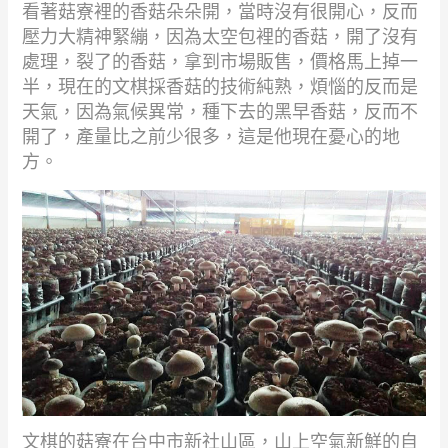
看著菇寮裡的香菇朵朵開，當時沒有很開心，反而
壓力大精神緊繃，因為太空包裡的香菇，開了沒有
處理，裂了的香菇，拿到市場販售，價格馬上掉一
半，現在的文棋採香菇的技術純熟，煩惱的反而是
天氣，因為氣候異常，種下去的黑早香菇，反而不
開了，產量比之前少很多，這是他現在憂心的地
方。
文棋的菇寮在台中市新社山區，山上空氣新鮮的自