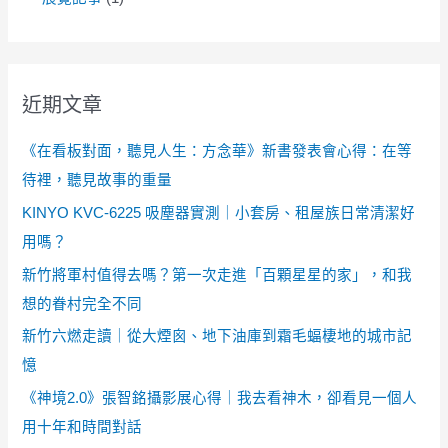
近期文章
《在看板對面，聽見人生：方念華》新書發表會心得：在等
待裡，聽見故事的重量
KINYO KVC-6225 吸塵器實測｜小套房、租屋族日常清潔好
用嗎？
新竹將軍村值得去嗎？第一次走進「百顆星星的家」，和我
想的眷村完全不同
新竹六燃走讀｜從大煙囪、地下油庫到霜毛蝠棲地的城市記
憶
《神境2.0》張智銘攝影展心得｜我去看神木，卻看見一個人
用十年和時間對話