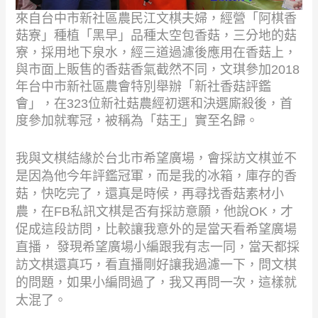
來自台中市新社區農民江文棋夫婦，經營「阿棋香
菇寮」種植「黑早」品種太空包香菇，三分地的菇
寮，採用地下泉水，經三道過濾後應用在香菇上，
與市面上販售的香菇香氣截然不同，文琪參加
2018
年台中市新社區農會特別舉辦「新社香菇評鑑
會」，在
323
位新社菇農經初選和決選廝殺後，首
度參加就奪冠
，
被稱為
「菇王」實至名歸。
我與文棋結緣於台北市希望廣場，會採訪文棋並不
是因為他今年評鑑冠軍，而是我的冰箱，庫存的香
菇，
快吃完了，還真是時候，再尋找香菇素材小
農，在
FB
私訊文棋是否有採訪意願，他說
OK
，才
促成這段訪問，
比較讓我意外的是當天看希望廣場
直播，
發現希望廣場小編跟我有志一同，當天都採
訪文棋還真巧，
看直播剛好讓我過濾一下，問文棋
的問題，如果小編問過了，我又再問一次，這樣就
太混了。