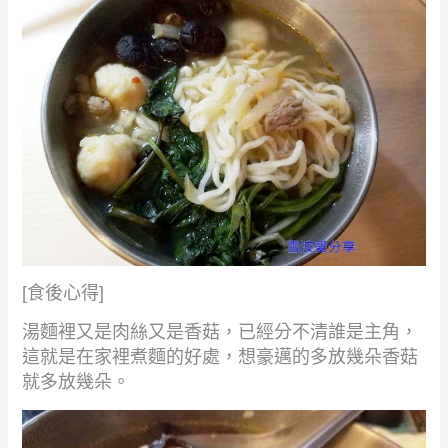
[
食後心得
]
湯麵裡又是肉絲又是香菇，已經分不清誰是主角，
這就是在家裡煮麵的好處，想豪邁的多放幾朵香菇
就多放幾朵。