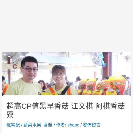
Post
navigation
超高CP值黑早香菇 江文棋 阿棋香菇
寮
瘋宅配
/
蔬菜水果
,
香菇
/ 作者:
shapo
/
發佈留言