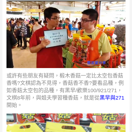
或許有些朋友有疑問，椴木香菇一定比太空包香菇
香嗎
?
文棋認為不見得，香菇香不香
?
要看品種，例
如香菇太空包的品種，有黑早
/
歡樂
100/921/271
，
文棋
8
年前，與姐夫學習種香菇，就是從
黑早與
271
開始。