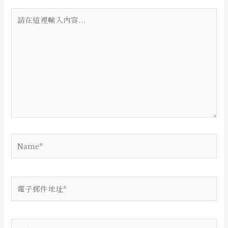
請
在
這
裡
輸
入
內
容...
Name*
電
子
郵
件
網