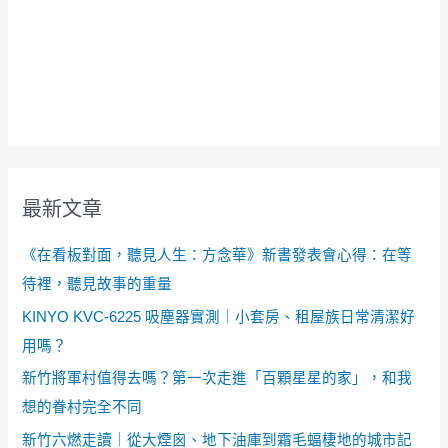
最新文章
《在看板對面，聽見人生：方念華》新書發表會心得：在等
待裡，聽見故事的重量
KINYO KVC-6225 吸塵器實測｜小套房、租屋族日常清潔好
用嗎？
新竹將軍村值得去嗎？第一次走進「百顆星星的家」，和我
想的眷村完全不同
新竹六燃走讀｜從大煙囪、地下油庫到霜毛蝠棲地的城市記