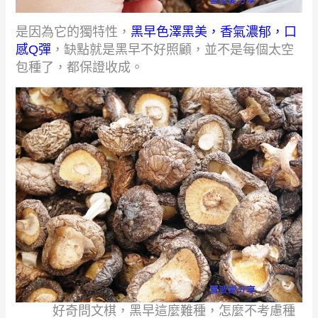
是因為它的獨特性，
黑早色澤黑美，香氣濃郁，口
感
Q
彈
，缺點就是黑早不好照顧，並不是每個太空
包種了，都保證收成。
好奇問文棋，黑早這麼難種，怎麼不考慮種