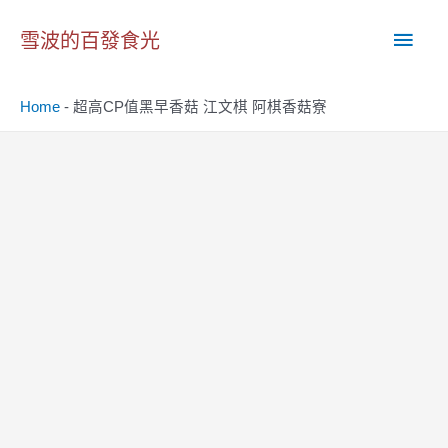
跳
主
至
雪波的百發食光
主
要
要
Home
-
超高CP值黑早香菇 江文棋 阿棋香菇寮
內
選
容
單