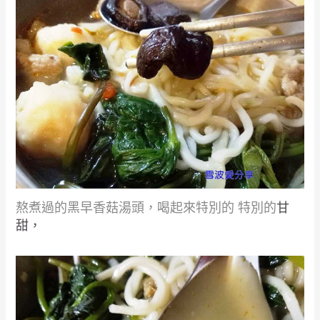
熬煮過的黑早香菇湯頭，喝起來特別的
特別的
甘
甜
，