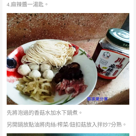
4.
麻辣醬一湯匙。
先將泡過的香菇水加水
下鍋煮。
另開鍋放點油將肉絲
/
榨菜
/
鈕扣菇放入拌炒
7
分熟。