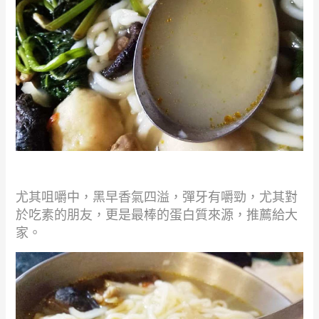
尤其咀嚼中
，
黑早香氣四溢，彈牙有嚼勁，尤其對
於吃素的朋友，更是最棒的蛋白質來源，推薦給大
家。